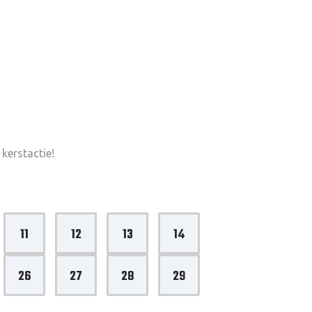
kerstactie!
11
12
13
14
26
27
28
29