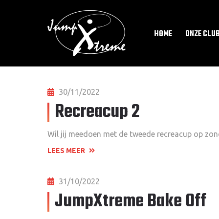
HOME
ONZE CLU
30/11/2022
Recreacup 2
Wil jij meedoen met de tweede recreacup op zonda
LEES MEER
31/10/2022
JumpXtreme Bake Off