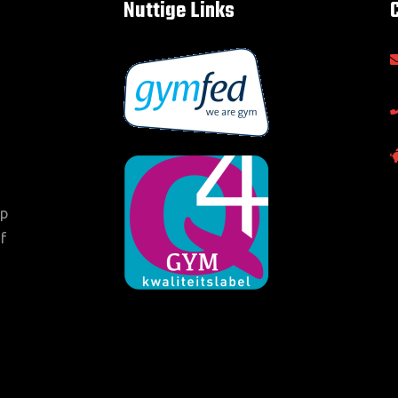
Nuttige Links
op
f