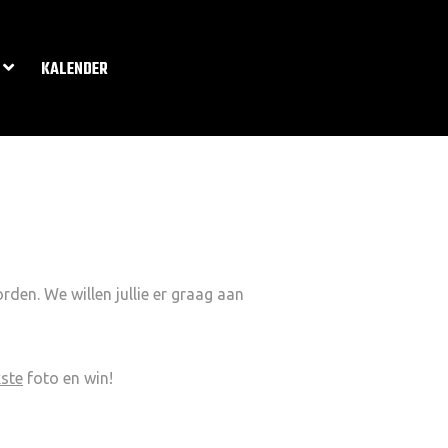
KALENDER
orden. We willen jullie er graag aan
kste
foto en win!