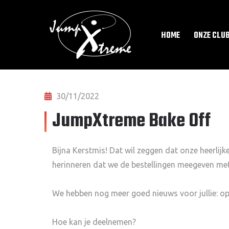
HOME
ONZE CLU
30/11/2022
JumpXtreme Bake Off
Bijna Kerstmis! Dat wil zeggen dat onze heerlijke
herinneren dat we de bestellingen meegeven met
We hebben nog meer goed nieuws voor jullie: o
Hoe kan je deelnemen?