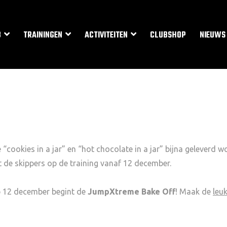
B
TRAININGEN
ACTIVITEITEN
CLUBSHOP
NIEUWS
 “cookies in a jar” en “hot chocolate in a jar” bijna geleverd w
 de skippers op de training vanaf 12 december.
p 12 december begint de
JumpXtreme Bake Off
! Maak de
leu