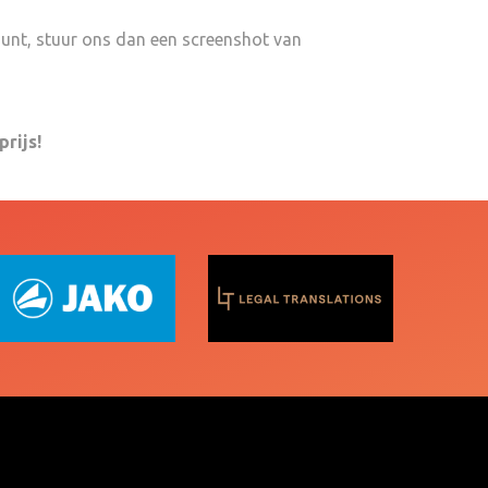
ount, stuur ons dan een screenshot van
rijs!