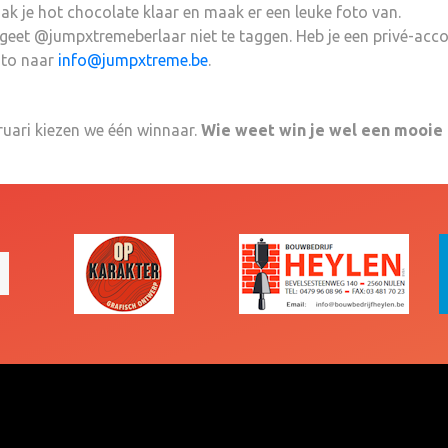
 je hot chocolate klaar en maak er een leuke foto van.
rgeet @jumpxtremeberlaar niet te taggen. Heb je een privé-acc
foto naar
info@jumpxtreme.be
.
bruari kiezen we één winnaar.
Wie weet win je wel een mooie p