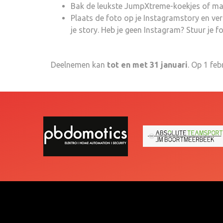
Bak de leukste JumpXtreme-koekjes of maak
Plaats de foto op je Instagramstory en ve
je story. Heb je geen Instagram? Stuur je 
Deelnemen kan
tot en met 31 januari
. Op 1 fe