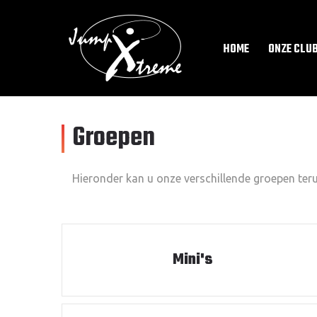
HOME
ONZE CLU
Groepen
Hieronder kan u onze verschillende groepen ter
Mini's