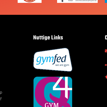
Nuttige Links
op
f