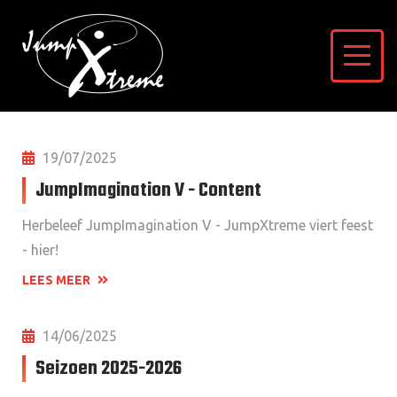
19/07/2025
JumpImagination V - Content
Herbeleef JumpImagination V - JumpXtreme viert feest
- hier!
LEES MEER
14/06/2025
Seizoen 2025-2026