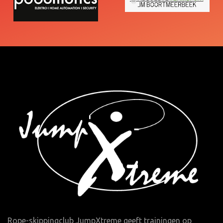
Rope-skippingclub JumpXtreme geeft trainingen op