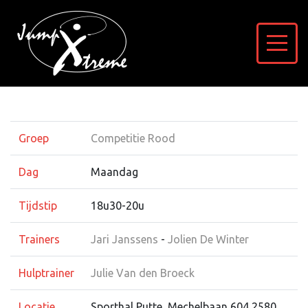
Groep
Competitie Rood
Dag
Maandag
Tijdstip
18u30-20u
Trainers
Jari Janssens
-
Jolien De Winter
Hulptrainer
Julie Van den Broeck
Locatie
Sporthal Putte, Mechelbaan 604 2580